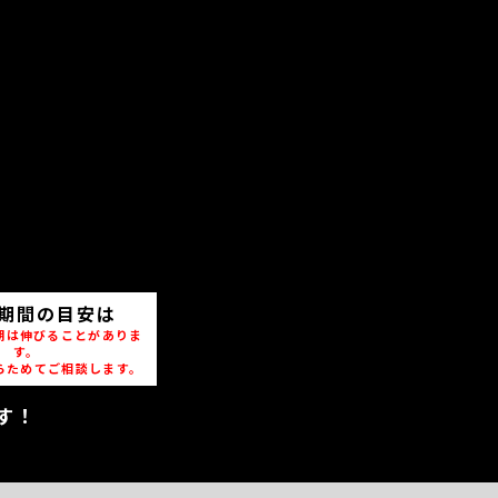
期間の目安は
期は伸びることがありま
す。
らためてご相談します。
す！