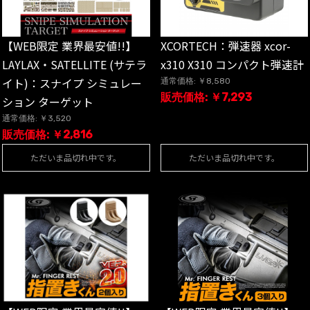
【WEB限定 業界最安値!!】
XCORTECH：弾速器 xcor-
LAYLAX・SATELLITE (サテラ
x310 X310 コンパクト弾速計
イト)：スナイプ シミュレー
通常価格: ￥8,580
販売価格: ￥7,293
ション ターゲット
通常価格: ￥3,520
販売価格: ￥2,816
ただいま品切れ中です。
ただいま品切れ中です。