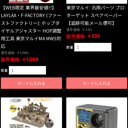
【WEB限定 業界最安値!!】
東京マルイ: 汎用パーツ プロ
LAYLAX・F-FACTORY (ファー
ターゲット スペアペーパー
ストファクトリー): ホップダ
【追跡可能メール便可】
イヤルアジャスター HOP調整
通常価格: ￥330
販売価格: ￥330
用工具 東京マルイM4 MWS対
応
数量
通常価格: ￥1,980
販売価格: ￥1,584
数量
カートに入れる
カートに入れる