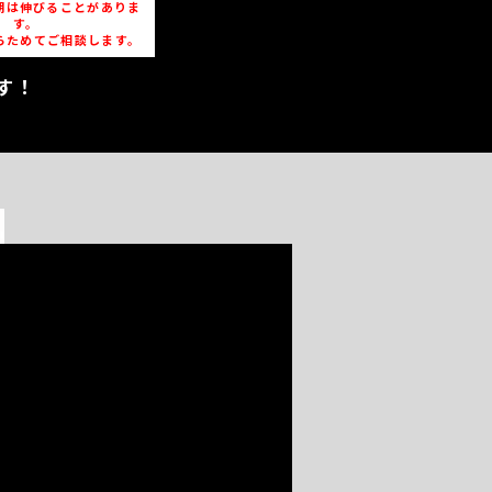
期は伸びることがありま
す。
らためてご相談します。
す！