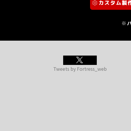
※
Tweets by Fortress_web