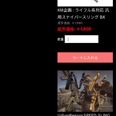
KM企画 : ライフル系対応 汎
用スナイパースリング BK
通常価格: ￥1,980
販売価格: ￥1,800
数量
カートに入れる
UrbanRegion:SPEED-SLING