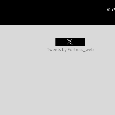
※
Tweets by Fortress_web