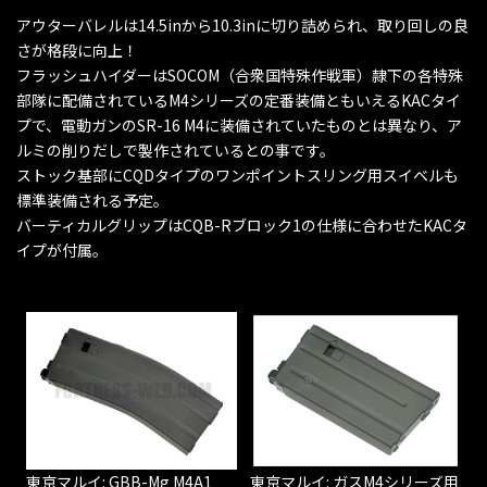
アウターバレルは14.5inから10.3inに切り詰められ、取り回しの良
さが格段に向上！
フラッシュハイダーはSOCOM（合衆国特殊作戦軍）隷下の各特殊
部隊に配備されているM4シリーズの定番装備ともいえるKACタイ
プで、電動ガンのSR-16 M4に装備されていたものとは異なり、ア
ルミの削りだしで製作されているとの事です。
ストック基部にCQDタイプのワンポイントスリング用スイベルも
標準装備される予定。
バーティカルグリップはCQB-Rブロック1の仕様に合わせたKACタ
イプが付属。
東京マルイ: GBB-Mg M4A1
東京マルイ: ガスM4シリーズ用