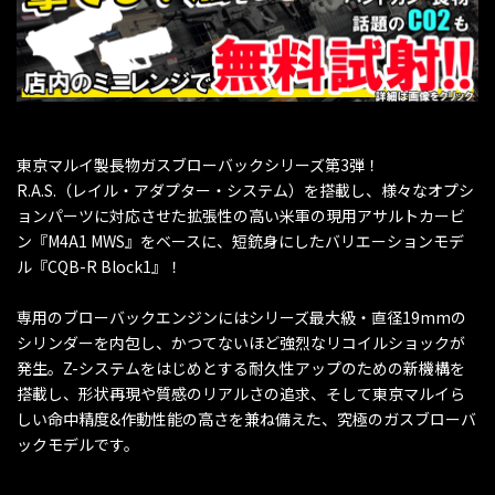
東京マルイ製長物ガスブローバックシリーズ第3弾！
R.A.S.（レイル・アダプター・システム）を搭載し、様々なオプシ
ョンパーツに対応させた拡張性の高い米軍の現用アサルトカービ
ン『M4A1 MWS』をベースに、短銃身にしたバリエーションモデ
ル『CQB-R Block1』！
専用のブローバックエンジンにはシリーズ最大級・直径19mmの
シリンダーを内包し、かつてないほど強烈なリコイルショックが
発生。Z-システムをはじめとする耐久性アップのための新機構を
搭載し、形状再現や質感のリアルさの追求、そして東京マルイら
しい命中精度&作動性能の高さを兼ね備えた、究極のガスブローバ
ックモデルです。