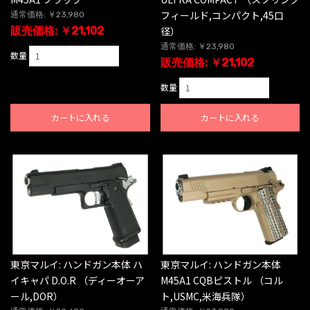
フィールド,コンパクト,45口
通常価格: ￥23,980
販売価格: ￥21,102
径）
通常価格: ￥23,980
数量
販売価格: ￥21,102
数量
カートに入れる
カートに入れる
東京マルイ: ハンドガン本体 ハ
東京マルイ: ハンドガン本体
イキャパ D.O.R （ディーオーア
M45A1 CQBピストル （コル
ール,DOR）
ト,USMC,米海兵隊）