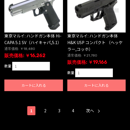
東京マルイ: ハンドガン本体 Hi-
東京マルイ: ハンドガン本体
CAPA 5.1 SV（ハイキャパ,5.1）
H&K USP コンパクト （ヘッケ
ラー,コッホ）
通常価格: ￥18,480
販売価格: ￥16,262
通常価格: ￥21,780
販売価格: ￥19,166
数量
数量
カートに入れる
カートに入れる
1
2
3
4
次へ