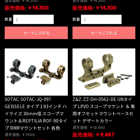
通常価格: ￥14,300
通常価格: ￥14,300
販売価格: ￥14,300
販売価格: ￥14,300
数量
数量
カートに入れる
カートに入れる
SOTAC: SOTAC-JQ-097
Z&Z: ZZ-DH-0562-DE UNタイ
GEISSELE タイプ 1.93インチ ハ
プ LPVO スコープマウント ＆ 専
イライズ 30mm径 スコープマ
用オフセットマウントベースセ
ウント＆REPTILIA ROF-90タイ
ット デザートカラー
プ RMRマウントセット 各色
通常価格: ￥12,650
販売価格: ￥9,487
通常価格: ￥7,920