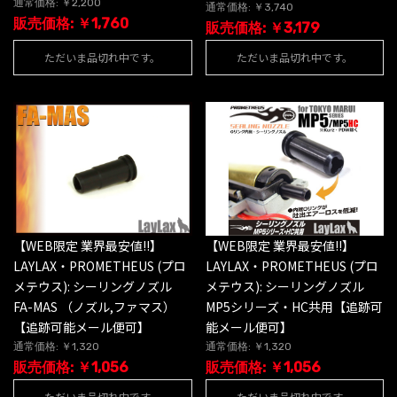
通常価格: ￥2,200
通常価格: ￥3,740
販売価格: ￥1,760
販売価格: ￥3,179
ただいま品切れ中です。
ただいま品切れ中です。
【WEB限定 業界最安値!!】
【WEB限定 業界最安値!!】
LAYLAX・PROMETHEUS (プロ
LAYLAX・PROMETHEUS (プロ
メテウス): シーリングノズル
メテウス): シーリングノズル
FA-MAS （ノズル,ファマス）
MP5シリーズ・HC共用【追跡可
【追跡可能メール便可】
能メール便可】
通常価格: ￥1,320
通常価格: ￥1,320
販売価格: ￥1,056
販売価格: ￥1,056
ただいま品切れ中です。
ただいま品切れ中です。