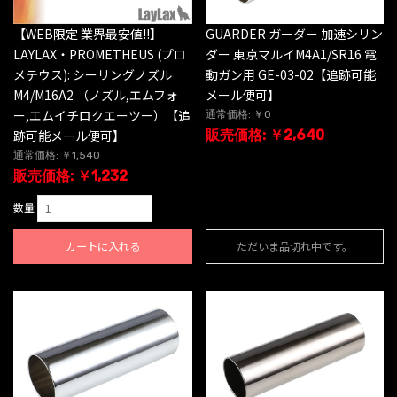
【WEB限定 業界最安値!!】
GUARDER ガーダー 加速シリン
LAYLAX・PROMETHEUS (プロ
ダー 東京マルイM4A1/SR16 電
メテウス): シーリングノズル
動ガン用 GE-03-02【追跡可能
M4/M16A2 （ノズル,エムフォ
メール便可】
ー,エムイチロクエーツー）【追
通常価格: ￥0
跡可能メール便可】
販売価格: ￥2,640
通常価格: ￥1,540
販売価格: ￥1,232
数量
カートに入れる
ただいま品切れ中です。