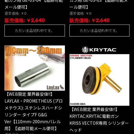
動ガン用 GE-03-04 【追跡可能
ガン用 GE-03-03 【追跡可能メ
メール便可】
ール便可】
通常価格: ￥0
通常価格: ￥0
販売価格: ￥2,640
販売価格: ￥2,640
ただいま品切れ中です。
ただいま品切れ中です。
【WEB限定 業界最安値!!】
LAYLAX・PROMETHEUS (プロ
メテウス): ステンレスハードシ
【WEB限定 業界最安値!!】
リンダー タイプF G&G
KRYTAC:KRYTAC電動ガン
Ver【110mm-200mmバレル
KRISS VECTOR専用 シリンダー
用】【追跡可能メール便可】
ヘッド