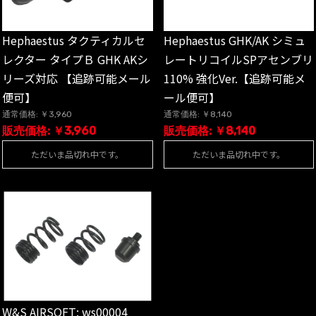
Hephaestus タクティカルセ
Hephaestus GHK/AK シミュ
レクター タイプＢ GHK AKシ
レートリコイルSPアセンブリ
リーズ対応 【追跡可能メール
110% 強化Ver.【追跡可能メ
便可】
ール便可】
通常価格: ￥3,960
通常価格: ￥8,140
販売価格: ￥3,960
販売価格: ￥8,140
ただいま品切れ中です。
ただいま品切れ中です。
W&S AIRSOFT: ws00004