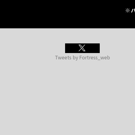
※
Tweets by Fortress_web