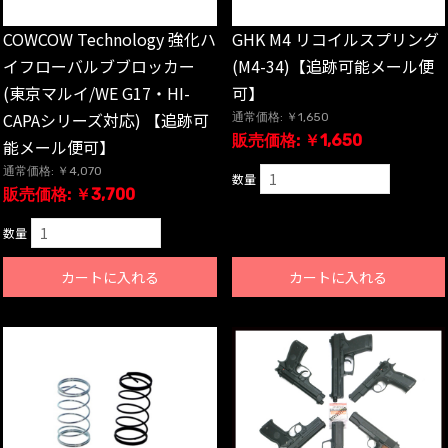
COWCOW Technology 強化ハ
GHK M4 リコイルスプリング
イフローバルブブロッカー
(M4-34)【追跡可能メール便
(東京マルイ/WE G17・HI-
可】
CAPAシリーズ対応) 【追跡可
通常価格: ￥1,650
販売価格: ￥1,650
能メール便可】
通常価格: ￥4,070
数量
販売価格: ￥3,700
数量
カートに入れる
カートに入れる