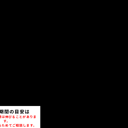
期間の目安は
期は伸びることがありま
す。
らためてご相談します。