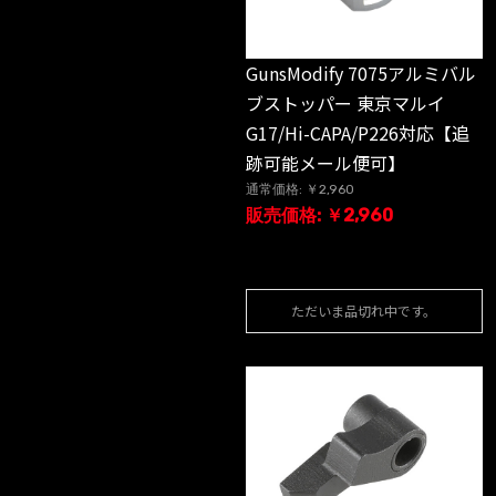
GunsModify 7075アルミバル
ブストッパー 東京マルイ
G17/Hi-CAPA/P226対応【追
跡可能メール便可】
通常価格: ￥2,960
販売価格: ￥2,960
ただいま品切れ中です。