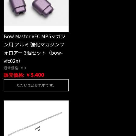
Bow Master VFC MP5マガジ
ン用 アルミ 強化マガジンフ
ォロアー 3個セット（bow-
vfc02n）
通常価格: ￥0
販売価格: ￥3,400
ただいま品切れ中です。