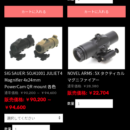
カートに入れる
カートに入れる
SIG SAUER: SOJ41001 JULIET4
NOVEL ARMS : 5X タクティカル
Magnifier 4x24mm
マグニファイアー
PowerCam QR mount 各色
通常価格: ￥28,380
販売価格: ￥22,704
通常価格: ￥90,200 ～ ￥94,600
販売価格: ￥90,200 ～
数量
￥94,600
数量