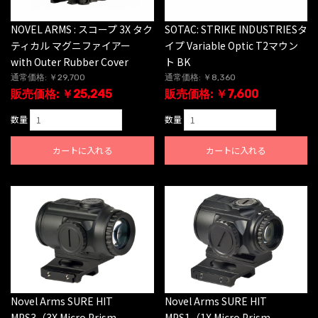
NOVEL ARMS : スコープ 3X タク
SOTAC: STRIKE INDUSTRIESタ
ティカル マグニファイアー
イプ Variable Optic T2マウン
with Outer Rubber Cover
ト BK
通常価格: ￥29,700
通常価格: ￥8,360
販売価格: ￥25,245
販売価格: ￥7,600
数量
数量
カートに入れる
カートに入れる
Novel Arms SURE HIT
Novel Arms SURE HIT
MPS3（3X Micro Prism
MPS1（1X Micro Prism