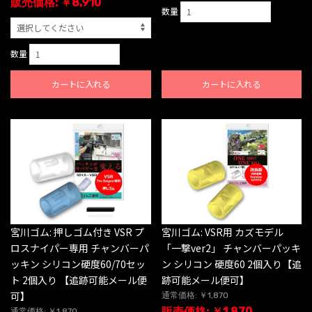
販売価格: ￥8,910
数量
数量
カートに入れる
カートに入れる
宮川ゴム: 押しゴム付き VSR プ
宮川ゴム: VSR用 カズモデル
ロスナイパー専用 チャンバーパ
「一撃ver2」 チャンバーパッキ
ッキン シリコン硬度60/70セッ
ン シリコン 硬度60 2個入り【追
ト 2個入り 【追跡可能メール便
跡可能メール便可】
可】
通常価格: ￥1,870
販売価格: ￥1,870
通常価格: ￥1,870