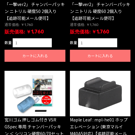
「一撃ver2」 チャンバーパッキ
「一撃ver2」 チャンバーパッキ
ン ニトリル 硬度50 2個入り
ン ニトリル 硬度60 2個入り
【追跡可能メール便可】
【追跡可能メール便可】
通常価格: ￥1,760
通常価格: ￥1,760
販売価格: ￥1,760
販売価格: ￥1,760
数量
数量
カートに入れる
カートに入れる
宮川ゴム 押しゴム付き VSR
Maple Leaf : mpl-he01 ホップ
GSpec 専用 チャンバーパッキ
エレベーション (東京マルイ
ン ＜ シリコン硬度60/70セット
M40A5対応)【追跡可能メール