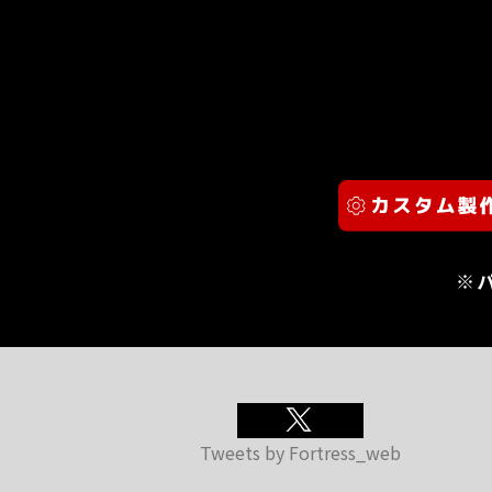
※
Tweets by Fortress_web