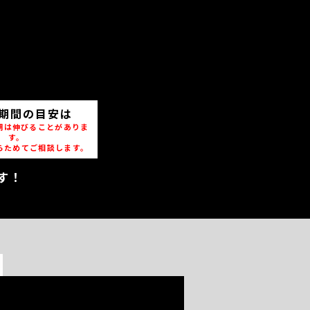
期間の目安は
期は伸びることがありま
す。
らためてご相談します。
す！