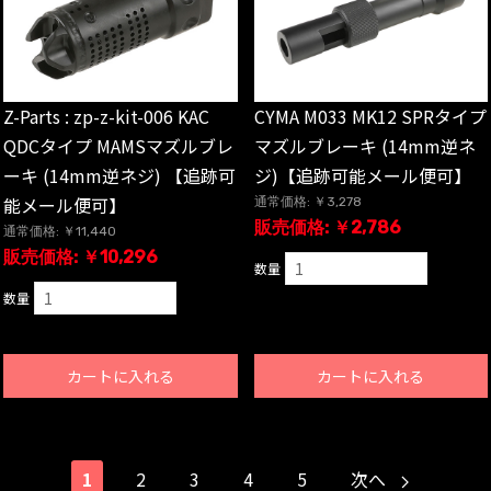
Z-Parts : zp-z-kit-006 KAC
CYMA M033 MK12 SPRタイプ
QDCタイプ MAMSマズルブレ
マズルブレーキ (14mm逆ネ
ーキ (14mm逆ネジ) 【追跡可
ジ)【追跡可能メール便可】
能メール便可】
通常価格: ￥3,278
販売価格: ￥2,786
通常価格: ￥11,440
販売価格: ￥10,296
数量
数量
カートに入れる
カートに入れる
1
2
3
4
5
次へ