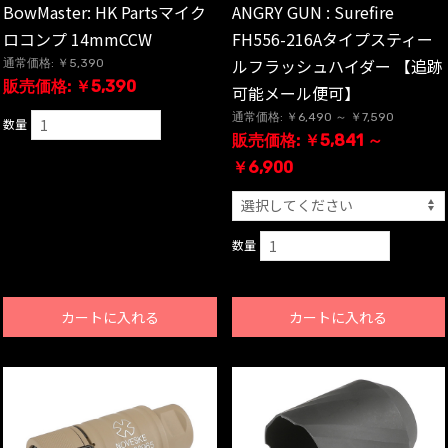
BowMaster: HK Partsマイク
ANGRY GUN : Surefire
ロコンプ 14mmCCW
FH556-216Aタイプスティー
ルフラッシュハイダー 【追跡
通常価格: ￥5,390
販売価格: ￥5,390
可能メール便可】
通常価格: ￥6,490 ～ ￥7,590
数量
販売価格: ￥5,841 ～
￥6,900
数量
カートに入れる
カートに入れる