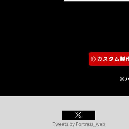
※
Tweets by Fortress_web