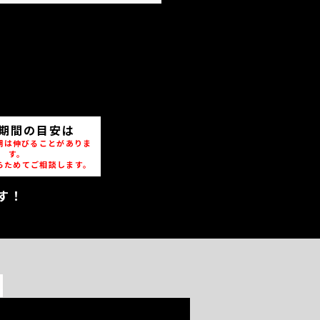
期間の目安は
期は伸びることがありま
す。
らためてご相談します。
す！