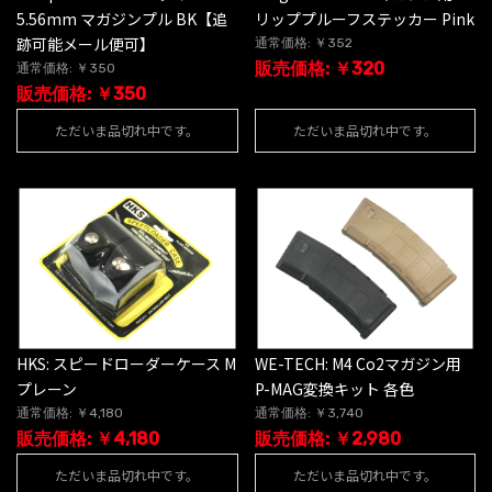
5.56mm マガジンプル BK【追
リッププルーフステッカー Pink
跡可能メール便可】
通常価格: ￥352
販売価格: ￥320
通常価格: ￥350
販売価格: ￥350
ただいま品切れ中です。
ただいま品切れ中です。
HKS: スピードローダーケース M
WE-TECH: M4 Co2マガジン用
プレーン
P-MAG変換キット 各色
通常価格: ￥4,180
通常価格: ￥3,740
販売価格: ￥4,180
販売価格: ￥2,980
ただいま品切れ中です。
ただいま品切れ中です。