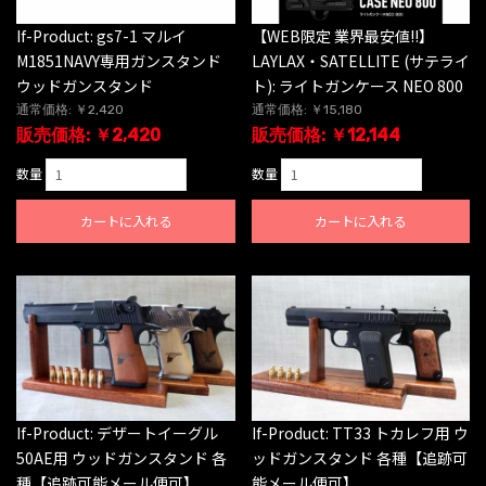
If-Product: gs7-1 マルイ
【WEB限定 業界最安値!!】
M1851NAVY専用ガンスタンド
LAYLAX・SATELLITE (サテライ
ウッドガンスタンド
ト): ライトガンケース NEO 800
通常価格: ￥2,420
通常価格: ￥15,180
販売価格: ￥2,420
販売価格: ￥12,144
数量
数量
カートに入れる
カートに入れる
If-Product: デザートイーグル
If-Product: TT33 トカレフ用 ウ
50AE用 ウッドガンスタンド 各
ッドガンスタンド 各種【追跡可
種【追跡可能メール便可】
能メール便可】