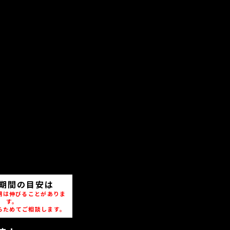
期間の目安は
期は伸びることがありま
す。
らためてご相談します。