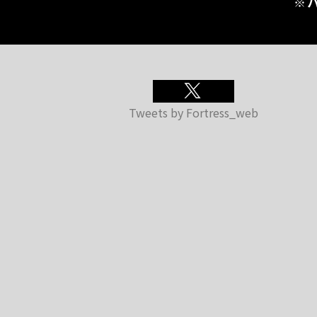
※
Tweets by Fortress_web