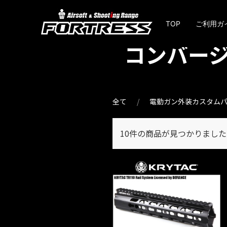
TOP
ご利用ガ
コンバー
全て
電動ガン外装カスタム
10件
の商品が見つかりました