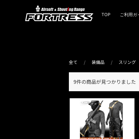
TOP
ご利用ガ
全て
装備品
スリング
9件
の商品が見つかりました