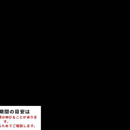
期間の目安は
期は伸びることがありま
す。
らためてご相談します。