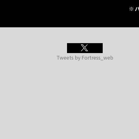
※
Tweets by Fortress_web