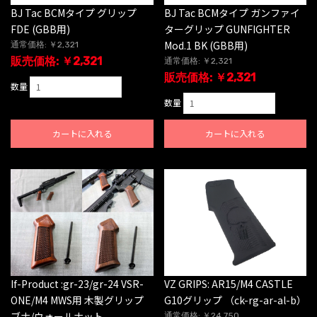
BJ Tac BCMタイプ グリップ
BJ Tac BCMタイプ ガンファイ
FDE (GBB用)
ターグリップ GUNFIGHTER
Mod.1 BK (GBB用)
通常価格: ￥2,321
販売価格: ￥2,321
通常価格: ￥2,321
販売価格: ￥2,321
数量
数量
カートに入れる
カートに入れる
VZ GRIPS: AR15/M4 CASTLE
If-Product :gr-23/gr-24 VSR-
G10グリップ （ck-rg-ar-al-b）
ONE/M4 MWS用 木製グリップ
ブナ/ウォールナット
通常価格: ￥24,750