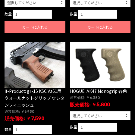
数量
数量
カートに入れる
カートに入れる
If-Product: gr-15 KSC Vz61用
HOGUE: AK47 Monogrip 各色
ウォールナットグリップ ウレタ
通常価格: ￥6,380
ンフィニッシュ
販売価格: ￥5,800
通常価格: ￥6,930
販売価格: ￥7,590
数量
数量