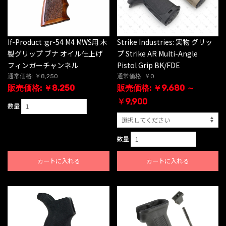
If-Product :gr-54 M4 MWS用 木
Strike Industries: 実物 グリッ
製グリップ ブナ オイル仕上げ
プ Strike AR Multi-Angle
フィンガーチャンネル
Pistol Grip BK/FDE
通常価格: ￥8,250
通常価格: ￥0
販売価格: ￥8,250
販売価格: ￥9,680 ～
￥9,900
数量
数量
カートに入れる
カートに入れる