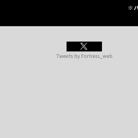
※
Tweets by Fortress_web