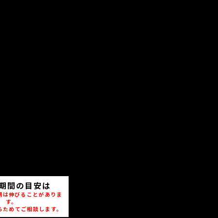
期間の目安は
期は伸びることがありま
す。
らためてご相談します。