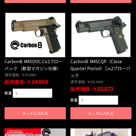
Carbon8: M45DOC Co2ブロー
Carbon8: M45CQP（Close
バック （新型マガジン仕様）
Quarter Pistiol） Co2ブローバ
ック
通常価格: ￥27,280
販売価格: ￥24,552
通常価格: ￥25,080
販売価格: ￥22,572
数量
数量
カートに入れる
カートに入れる