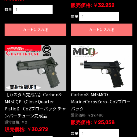
販売価格: ￥32,252
数量
数量
カートに入れる
カートに入れる
【カスタム完成品】Carbon8:
Carbon8: M45MCO -
M45CQP（Close Quarter
MarineCorpsZero- Co2ブロー
Pistiol） Co2ブローバック チャ
バック
ンバーチューン完成品
通常価格: ￥29,480
販売価格: ￥25,058
通常価格: ￥0
販売価格: ￥30,272
数量