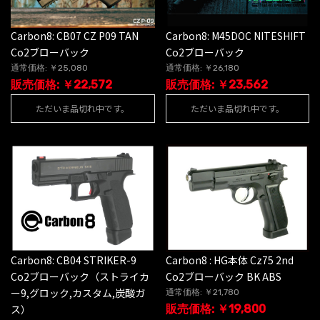
Carbon8: CB07 CZ P09 TAN
Carbon8: M45DOC NITESHIFT
Co2ブローバック
Co2ブローバック
通常価格: ￥25,080
通常価格: ￥26,180
販売価格: ￥22,572
販売価格: ￥23,562
ただいま品切れ中です。
ただいま品切れ中です。
Carbon8: CB04 STRIKER-9
Carbon8 : HG本体 Cz75 2nd
Co2ブローバック（ストライカ
Co2ブローバック BK ABS
ー9,グロック,カスタム,炭酸ガ
通常価格: ￥21,780
ス）
販売価格: ￥19,800