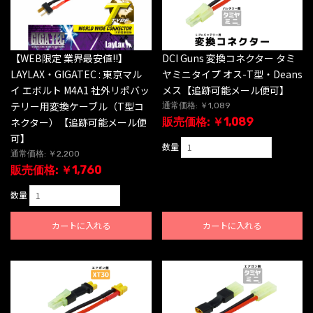
【WEB限定 業界最安値!!】
DCI Guns 変換コネクター タミ
LAYLAX・GIGATEC : 東京マル
ヤミニタイプ オス-T型・Deans
イ エボルト M4A1 社外リポバッ
メス【追跡可能メール便可】
テリー用変換ケーブル（T型コ
通常価格: ￥1,089
ネクター）【追跡可能メール便
販売価格: ￥1,089
可】
数量
通常価格: ￥2,200
販売価格: ￥1,760
数量
カートに入れる
カートに入れる