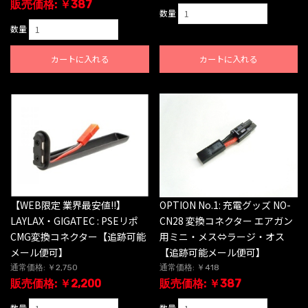
販売価格: ￥387
数量
数量
カートに入れる
カートに入れる
【WEB限定 業界最安値!!】
OPTION No.1: 充電グッズ NO-
LAYLAX・GIGATEC : PSEリポ
CN28 変換コネクター エアガン
CMG変換コネクター【追跡可能
用ミニ・メス⇔ラージ・オス
メール便可】
【追跡可能メール便可】
通常価格: ￥2,750
通常価格: ￥418
販売価格: ￥2,200
販売価格: ￥387
数量
数量