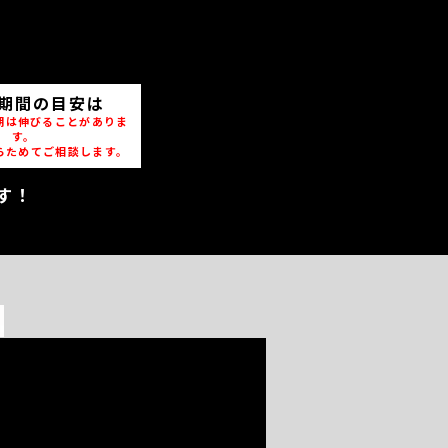
期間の目安は
期は伸びることがありま
す。
らためてご相談します。
す！