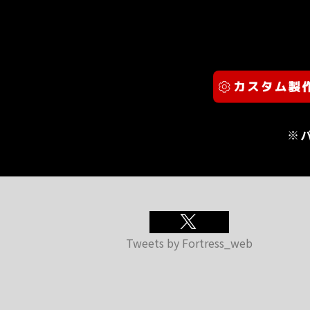
※
Tweets by Fortress_web