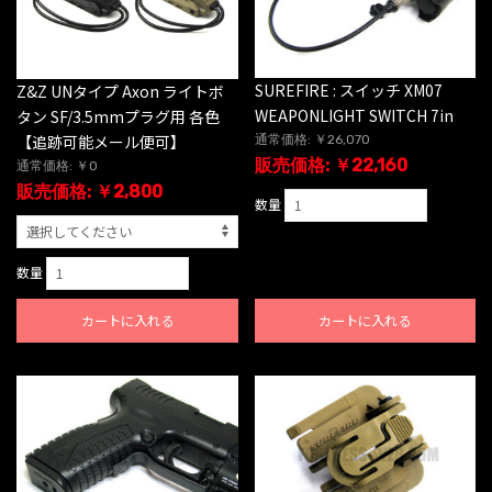
SUREFIRE : スイッチ XM07
Z&Z UNタイプ Axon ライトボ
WEAPONLIGHT SWITCH 7in
タン SF/3.5mmプラグ用 各色
【追跡可能メール便可】
通常価格: ￥26,070
販売価格: ￥22,160
通常価格: ￥0
販売価格: ￥2,800
数量
数量
カートに入れる
カートに入れる