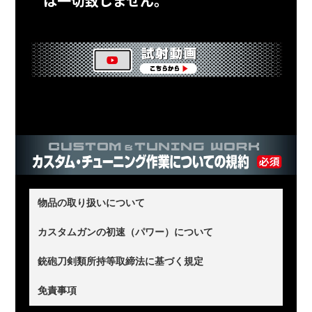
は一切致しません。
物品の取り扱いについて
当店は、お客様からお預かりした品物の取り扱いに万全の注意
カスタムガンの初速（パワー）について
を払い、作業に取りかかるまでは品物をお預かりした状態で保
2007年2月21日に銃刀法が改正され、0.989Jを超える発射速度
銃砲刀剣類所持等取締法に基づく規定
管すること(原状維持)に努めます。
（パワー）を超えるエアソフトガンは準空気銃となり、銃刀法
違法品(違法改造の玩具銃、不法所持品など)や盗品、その他当
免責事項
当店が作業に取りかかった時点で、お客様は品物が原状ではな
違反となります。 当店が施工するチューニング及び修理、メン
店がふさわしくないと判断したお客様との契約は、当店の判断