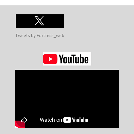
るべき措置をとることができます。
返却の際の梱包は万全を尽くしますが、当店より発送後に起こ
るいかなる事態にも当店は一切責任を負いません。
製作・整備契約の状況に関わらず、当店での物品保管期限は到
Tweets by Fortress_web
着後3ヶ月までとします。それ以降はいかなる事情であっても
お客様は所有権を放棄したとみなし、当店の権限で売買または
廃棄できることとします。