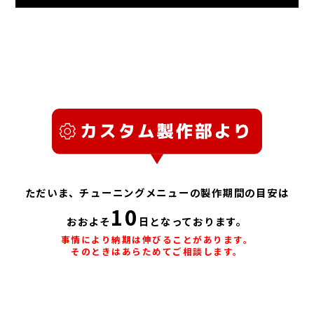
製作・整備にかかる工費については返金対象外です。
くなることに同意していることとします。
テナンスはこれを厳守し製作しており、ご依頼内容で法定値を
によりお断りできるものとします。
万が一、製作・整備の不備による返品事由が生じた場合は、そ
お客様は当店が作業に取りかかったのちに、いかなる事情であ
超える初速指定は不可となります。また、最高初速の数値指定
当店が確認した物品に違法性があると判断した場合、当店には
の時点でできるかぎり原状回復した現物の返却または、原状と
っても完全な原状回復を求めることはできません。
も安全マージンの観点により承っておりません。
管轄警察署への届出義務が発生します。その際に必要な一切の
同等の代品を返却することとします。
発送、お持込みにかかわらず、当店に到着する以前の状態につ
情報はお客様の同意を得ることなく提示できることとします。
製作・整備に付与する保証の範囲は、製作証明書(カルテ)に記
いて、当店では一切責任を負いません(配送事故、破損などのな
載の保証規定に準じます。
いよう確実に発送してください)。
当店に製作・整備を依頼した時点で、お客様はパッケージの開
封および使用痕(確認のための作動痕)、分解痕が発生すること
を了承したものとします。
ただいま、チューニングメニューの製作期間の目安は
10
製作・整備作業に直接関係のない物品についての状態は保証い
おおよそ
日となっております。
たしません(光学機器やマガジンなど、カスタムに直接関係ない
事情により納期は伸びることがあります。
そのときはあらためてご相談します。
ものは取り外し、お客様側で保管してください)。
契約が無効になった品(製作依頼のキャンセル)は、お客様が送
※パーツの組込のみのメニューは通常即日～出荷可能です！
料を負担しての返却、またはお客様の同意を得て当店にてしか