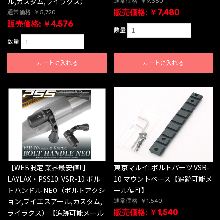
ル,カスタム,ライラクス）
通常価格: ￥9,350
販売価格: ￥7,480
通常価格: ￥5,720
販売価格: ￥4,576
数量
数量
カートに入れる
カートに入れる
【WEB限定 業界最安値!!】
東京マルイ: ボルトパーツ VSR-
LAYLAX・PSS10: VSR-10 ボル
10 マウントベース【追跡可能メ
トハンドル NEO（ボルトアクシ
ール便可】
ョン,ブイエスアール,カスタム,
通常価格: ￥1,540
ライラクス）【追跡可能メール
販売価格: ￥1,540