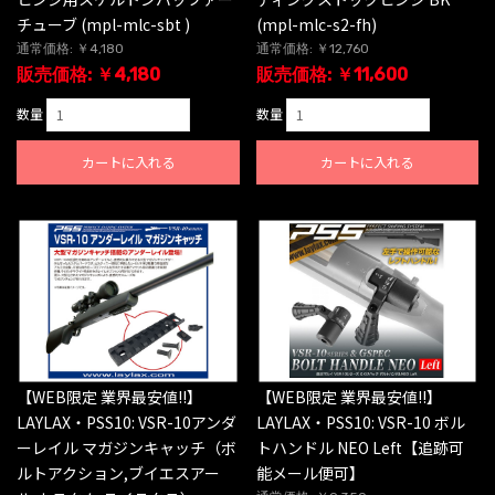
チューブ (mpl-mlc-sbt )
(mpl-mlc-s2-fh)
通常価格: ￥4,180
通常価格: ￥12,760
販売価格: ￥4,180
販売価格: ￥11,600
数量
数量
カートに入れる
カートに入れる
【WEB限定 業界最安値!!】
【WEB限定 業界最安値!!】
LAYLAX・PSS10: VSR-10アンダ
LAYLAX・PSS10: VSR-10 ボル
ーレイル マガジンキャッチ（ボ
トハンドル NEO Left【追跡可
ルトアクション,ブイエスアー
能メール便可】