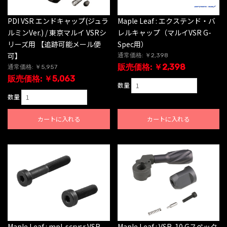
Maple Leaf : エクステンド・バ
PDI VSR エンドキャップ(ジュラ
レルキャップ（マルイVSR G-
ルミンVer.) / 東京マルイ VSRシ
Spec用）
リーズ用 【追跡可能メール便
可】
通常価格: ￥2,398
販売価格: ￥2,398
通常価格: ￥5,957
販売価格: ￥5,063
数量
数量
カートに入れる
カートに入れる
Maple Leaf : mpl-scrvsr VSR-
Maple Leaf : VSR-10 Gスペック