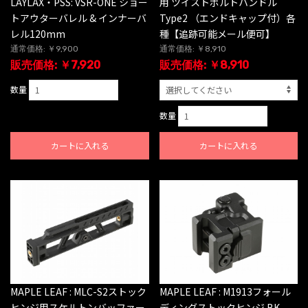
LAYLAX・PSS: VSR-ONE ショー
用 ツイストボルトハンドル
トアウターバレル & インナーバ
Type2 （エンドキャップ付）各
レル120mm
種【追跡可能メール便可】
通常価格: ￥9,900
通常価格: ￥8,910
販売価格: ￥7,920
販売価格: ￥8,910
数量
数量
カートに入れる
カートに入れる
MAPLE LEAF : MLC-S2ストック
MAPLE LEAF : M1913フォール
ヒンジ用スケルトンバッファー
ディングストックヒンジ BK