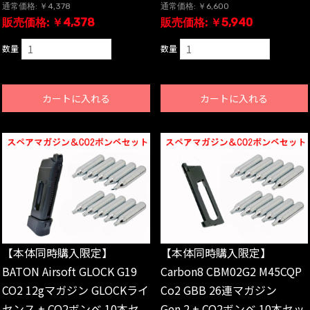
通常価格: ￥4,378
通常価格: ￥6,600
販売価格: ￥4,378
販売価格: ￥5,940
数量
数量
カートに入れる
カートに入れる
【本体同時購入限定】
【本体同時購入限定】
BATON Airsoft GLOCK G19
Carbon8 CBM02G2 M45CQP
CO2 12gマガジン GLOCKライ
Co2 GBB 26連マガジン
センス + CO2ボンベ 10本セ
Gen.2 + CO2ボンベ 10本セッ