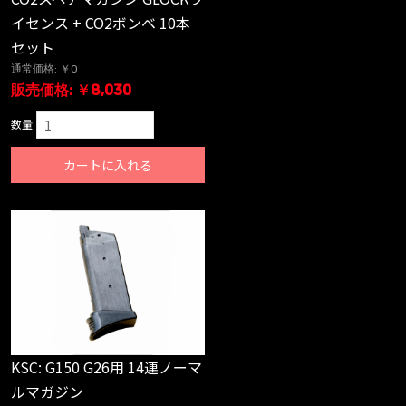
イセンス + CO2ボンベ 10本
セット
通常価格: ￥0
販売価格: ￥8,030
数量
カートに入れる
KSC: G150 G26用 14連ノーマ
ルマガジン