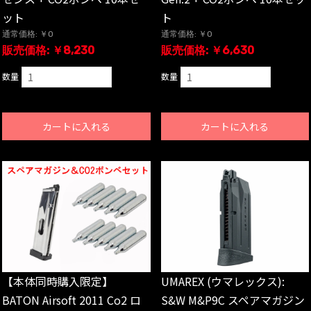
ット
ト
通常価格: ￥0
通常価格: ￥0
販売価格: ￥8,230
販売価格: ￥6,630
数量
数量
カートに入れる
カートに入れる
【本体同時購入限定】
UMAREX (ウマレックス):
BATON Airsoft 2011 Co2 ロ
S&W M&P9C スペアマガジン