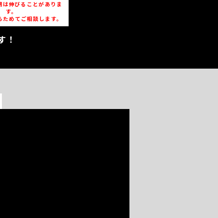
期は伸びることがありま
す。
らためてご相談します。
す！