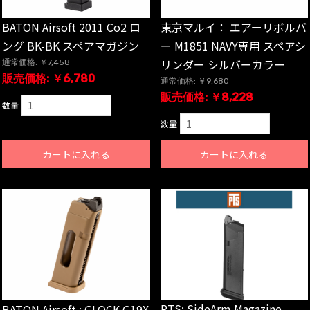
BATON Airsoft 2011 Co2 ロ
東京マルイ： エアーリボルバ
ング BK-BK スペアマガジン
ー M1851 NAVY専用 スペアシ
リンダー シルバーカラー
通常価格: ￥7,458
販売価格: ￥6,780
通常価格: ￥9,680
販売価格: ￥8,228
数量
数量
カートに入れる
カートに入れる
PTS: SideArm Magazine
BATON Airsoft : GLOCK G19X