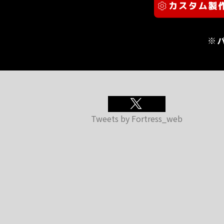
※
Tweets by Fortress_web