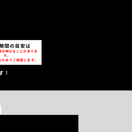
期間の目安は
期は伸びることがありま
す。
らためてご相談します。
す！