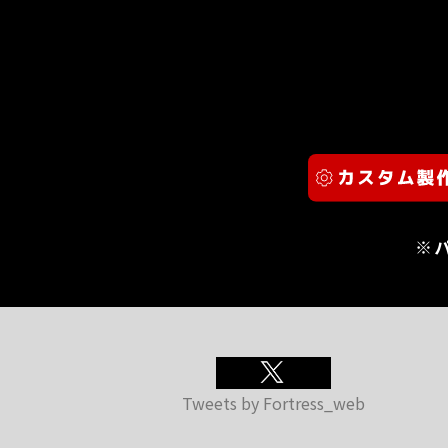
※
Tweets by Fortress_web