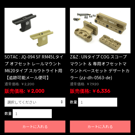
SOTAC : JQ-094 SF RM45Lタイ
Z&Z : UNタイプ COG スコープ
プ オフセット レールマウント
マウント ＆ 専用オフセットマ
M620タイプ スカウトライト用
ウントベースセット デザートカ
【追跡可能メール便可】
ラー (zz-dh-0563-de)
通常価格: ￥2,200
通常価格: ￥7,920
販売価格: ￥2,000
販売価格: ￥6,336
数量
数量
カートに入れる
カートに入れる