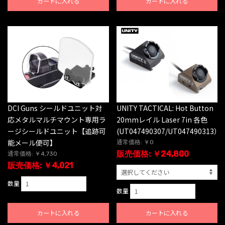
カートに入れる
カートに入れる
DCI Guns シールドユニット対
UNITY TACTICAL: Hot Button
応メタルマルチマウント専用ラ
20mmレイル Laser 7in 各色
ージシールドユニット【追跡可
(UT047490307/UT047490313）
能メール便可】
通常価格: ￥0
販売価格: ￥24,800
通常価格: ￥4,730
販売価格: ￥4,021
数量
数量
カートに入れる
カートに入れる