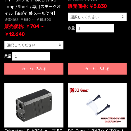
Long / Short / 専用スモークオ
販売価格: ￥5,830
イル【追跡可能メール便可】
通常価格: ￥880 ～ ￥15,800
販売価格: ￥704 ～
数量
￥12,640
数量
カートに入れる
カートに入れる
Eshooter：FLAREキューブ BT
DCI Guns ： RMRタイプダット