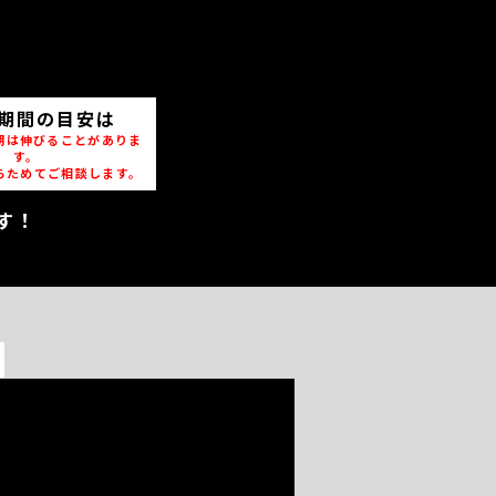
期間の目安は
期は伸びることがありま
す。
らためてご相談します。
す！