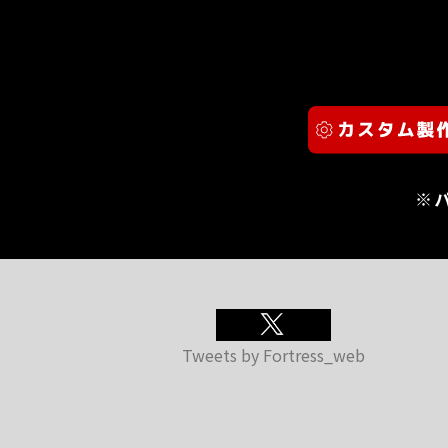
※
Tweets by Fortress_web