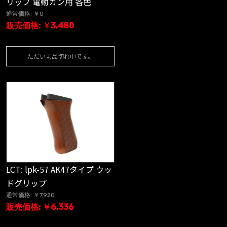
リップ 電動ガン用 各色
通常価格: ￥0
販売価格: ￥3,480
ただいま品切れ中です。
LCT: lpk-57 AK47タイプ ウッ
ドグリップ
通常価格: ￥7,920
販売価格: ￥6,336