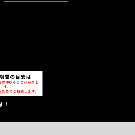
期間の目安は
期は伸びることがありま
す。
らためてご相談します。
す！