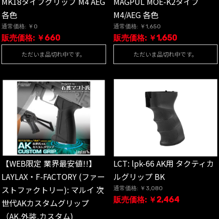
MK18タイプグリップ M4 AEG
MAGPUL MOE-K2タイプ
各色
M4/AEG 各色
通常価格: ￥0
通常価格: ￥1,650
販売価格: ￥660
販売価格: ￥1,650
ただいま品切れ中です。
ただいま品切れ中です。
【WEB限定 業界最安値!!】
LCT: lpk-66 AK用 タクティカ
LAYLAX・F-FACTORY (ファー
ルグリップ BK
ストファクトリー): マルイ 次
通常価格: ￥3,080
販売価格: ￥2,464
世代AKカスタムグリップ
（AK,外装,カスタム)