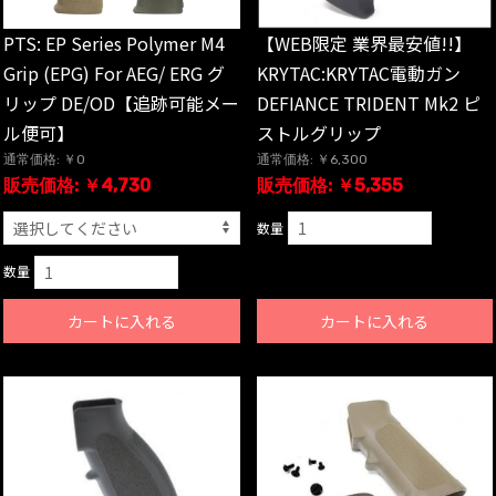
PTS: EP Series Polymer M4
【WEB限定 業界最安値!!】
Grip (EPG) For AEG/ ERG グ
KRYTAC:KRYTAC電動ガン
リップ DE/OD【追跡可能メー
DEFIANCE TRIDENT Mk2 ピ
ル便可】
ストルグリップ
通常価格: ￥0
通常価格: ￥6,300
販売価格: ￥4,730
販売価格: ￥5,355
数量
数量
カートに入れる
カートに入れる