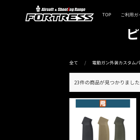
TOP
ご利用ガ
ピ
全て
電動ガン外装カスタム
23件
の商品が見つかりました