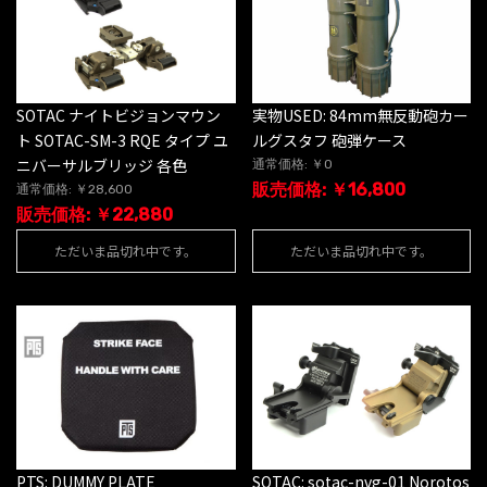
SOTAC ナイトビジョンマウン
実物USED: 84mm無反動砲カー
ト SOTAC-SM-3 RQE タイプ ユ
ルグスタフ 砲弾ケース
ニバーサルブリッジ 各色
通常価格: ￥0
販売価格: ￥16,800
通常価格: ￥28,600
販売価格: ￥22,880
ただいま品切れ中です。
ただいま品切れ中です。
PTS: DUMMY PLATE
SOTAC: sotac-nvg-01 Norotos