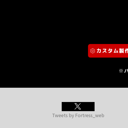
※
Tweets by Fortress_web