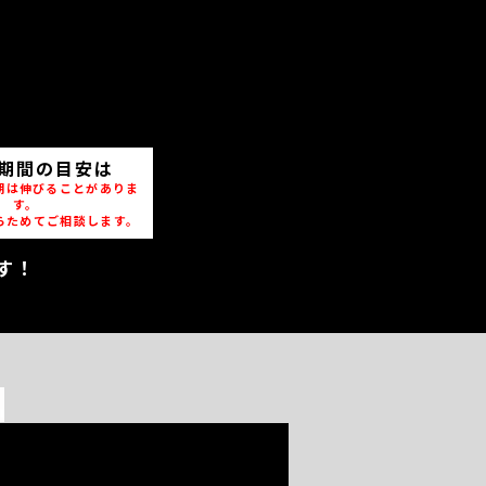
期間の目安は
期は伸びることがありま
す。
らためてご相談します。
す！