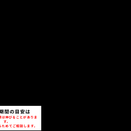
期間の目安は
期は伸びることがありま
す。
らためてご相談します。