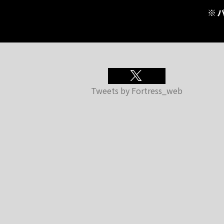
※
Tweets by Fortress_web