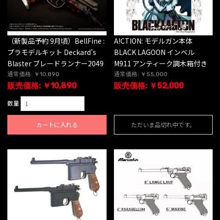
（新製品予約 9月頃）BellFine :
A!CTION: モデルガン本体
プラモデルキット Deckard's
BLACK LAGOON インベル
Blaster ブレードランナー2049
M911 アンティーク調木箱付き
通常価格: ￥10,890
通常価格: ￥55,000
販売価格: ￥10,890
販売価格: ￥52,000
数量
カートに入れる
ただいま品切れ中です。