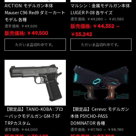
A!CTION: モデルガン本体
マルシン：金属モデルガン本体
Mauser C96 Red9 ダミーカート
LUGER P-08 各サイズ
モデル 各種
通常価格: ￥49,280 ～ ￥61,380
販売価格: ￥44,352 ～
通常価格: ￥49,500
販売価格: ￥49,500
￥55,242
ただいま品切れ中です。
ただいま品切れ中です。
【限定品】TANIO-KOBA : ブロ
【限定品】Cerevo: モデルガン
ーバックモデルガン GM-7 SF
本体 PSYCHO-PASS
TRPカスタム
DOMINATOR 各種
通常価格: ￥44,000
通常価格: ￥87,780 ～ ￥98,780