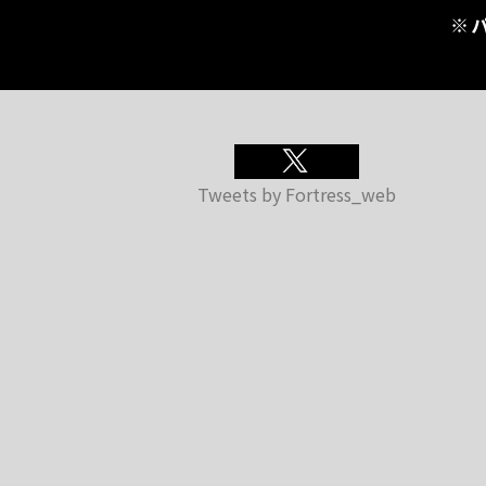
※
Tweets by Fortress_web