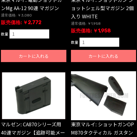
ンMg AA-12 90連 マガジン
ョットシェル型マガジン 2個
入り WHITE
通常価格: ￥3,080
販売価格: ￥2,772
通常価格: ￥1,958
販売価格: ￥1,958
数量
数量
カートに入れる
カートに入れる
マルゼン: CA870シリーズ用
東京マルイ: ショットガンOP
40連マガジン【追跡可能メー
M870タクティカル ガスタン