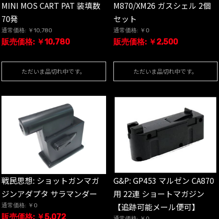
MINI MOS CART PAT 装填数
M870/XM26 ガスシェル 2個
70発
セット
通常価格: ￥10,780
通常価格: ￥0
販売価格: ￥10,780
販売価格: ￥2,500
ただいま品切れ中です。
ただいま品切れ中です。
戦民思想: ショットガンマガ
G&P: GP453 マルゼン CA870
ジンアダプタ サラマンダー
用 22連 ショートマガジン
【追跡可能メール便可】
通常価格: ￥0
販売価格: ￥5,072
通常価格: ￥0