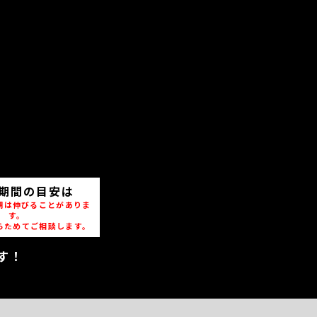
期間の目安は
期は伸びることがありま
す。
らためてご相談します。
す！