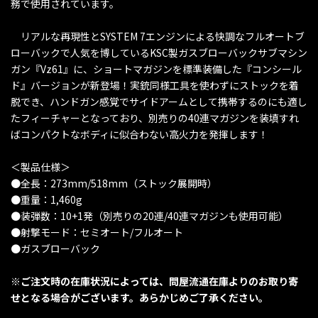
務で使用されています。
リアルな再現性とSYSTEM 7エンジンによる快調なフルオートブ
ローバックで人気を博しているKSC製ガスブローバックサブマシン
ガン『Vz61』に、ショートマガジンを標準装備した『コンシール
ド』バージョンが新登場！実銃同様工具を使わずにストックを着
脱でき、ハンドガン感覚でサイドアームとして携帯するのにも適し
たフィーチャーとなっており、別売りの40連マガジンを装填すれ
ばコンパクトなボディに似合わない高火力を発揮します！
＜製品仕様＞
●全長：273mm/518mm（ストック展開時）
●重量：1,460g
●装弾数：10+1発（別売りの20連/40連マガジンも使用可能）
●射撃モード：セミオート/フルオート
●ガスブローバック
※ご注文時の在庫状況によっては、問屋流通在庫よりのお取り寄
せとなる場合がございます。あらかじめご了承ください。