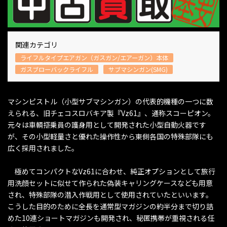
関連カテゴリ
ライフルタイプエアガン（ガスガン/エアーガン）本体
ガスブローバックライフル
サブマシンガン(SMG)
マシンピストル（小型サブマシンガン）の代表的機種の一つに数
えられる、旧チェコスロバキア製『Vz61』、通称スコーピオン。
元々は車輌搭乗員の護身用として開発された小型自動火器です
が、その小型軽量さと優れた操作性から東側各国の特殊部隊にも
広く採用されました。
極めてコンパクトなVz61に合わせ、純正オプションとして旅行
用洗顔セットに似せて作られた偽装キャリングケースなども用意
され、特殊部隊の潜入作戦用として使用されていたといいます。
こうした目的のために全長を通常型マガジンの約半分まで切り詰
めた10連ショートマガジンも開発され、秘匿携帯が重視される任