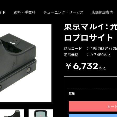
イド
送料・手数料
チューニング・サービス
店舗施設案内
東京マルイ: 
ロプロサイト
商品コード
49528391772
通常価格
税込
￥7,480
￥6,732
税込
数量
カー