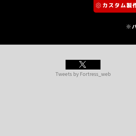
※
Tweets by Fortress_web