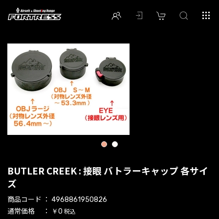
1
2
BUTLER CREEK : 接眼 バトラーキャップ 各サイ
ズ
商品コード
4968861950826
通常価格
税込
￥0