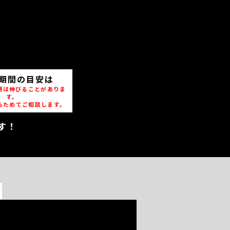
期間の目安は
期は伸びることがありま
す。
らためてご相談します。
す！