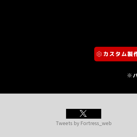
※
Tweets by Fortress_web