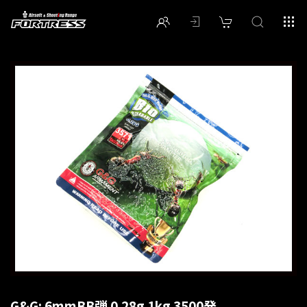
G&G: 6mmBB弾 0.28g 1kg 3500発