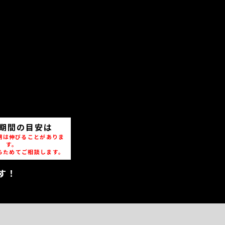
期間の目安は
期は伸びることがありま
す。
らためてご相談します。
す！