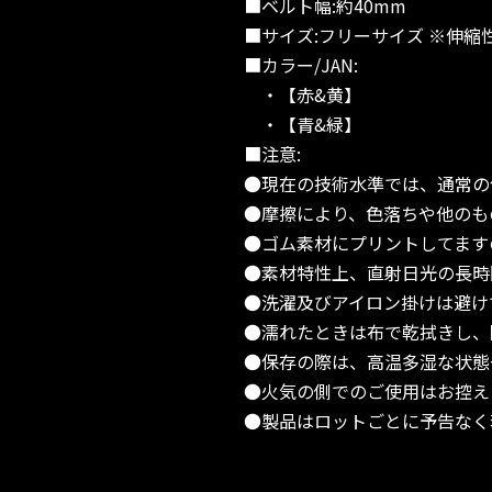
■ベルト幅:約40mm
■サイズ:フリーサイズ ※伸縮
■カラー/JAN:
・【赤&黄】
・【青&緑】
■注意:
●現在の技術水準では、通常の
●摩擦により、色落ちや他のも
●ゴム素材にプリントしてます
●素材特性上、直射日光の長時
●洗濯及びアイロン掛けは避け
●濡れたときは布で乾拭きし、
●保存の際は、高温多湿な状態
●火気の側でのご使用はお控え
●製品はロットごとに予告なく