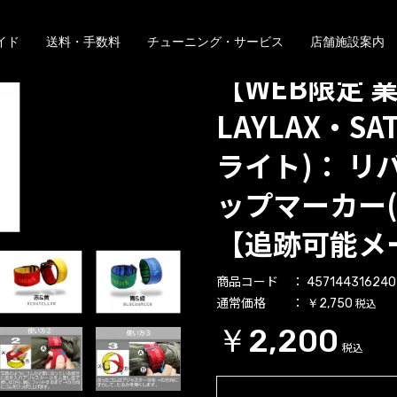
イド
送料・手数料
チューニング・サービス
店舗施設案内
【WEB限定 
LAYLAX・SAT
ライト)： リ
ップマーカー(
【追跡可能メ
商品コード
457144316240
通常価格
税込
￥2,750
￥2,200
税込