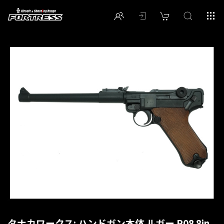
タナカワークス: ハンドガン本体 ルガー P08 8in