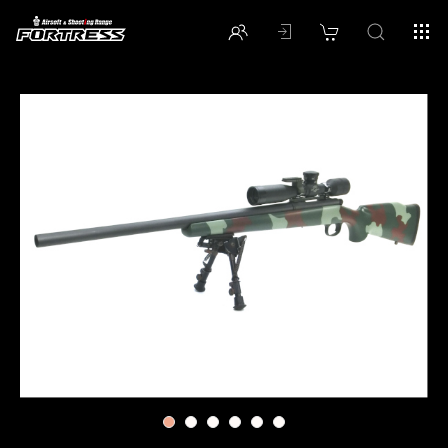
1
2
3
4
5
6