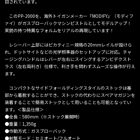
目されています。
このPP-2000を、海外トイガンメーカー『MODIFY』（モディフ
ァイ）がガスブローバックマシンピストルとしてモデルアップ！
実銃の持つ特異なフォルムをリアルの再現しています！
レシーバー上部にはピカティニー規格の20mmレイルが設けら
れ、ドットサイトなどの光学照準器のセットアップに対応。チャ
ージングハンドルはレバーが左右にスイングするアンビデクスト
ラス（左右両利き）仕様で、利き手を問わずスムーズな操作が行え
ます。
コンパクトなサイドフォールディングスタイルのストックは基
部から着脱することができ、ストックの代わりにスペアマガジンを
装着することで簡易ストックとして用いることも可能となってい
ます。＜製品仕様＞
●全長：580mm（※ストック展開時）
●重量：1,350g
●作動方式：ガスブローバック
●射撃モード：セミオート/フルオート