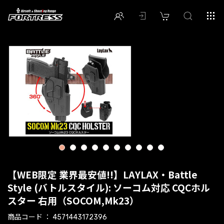
1
2
3
4
5
6
7
8
9
10
【WEB限定 業界最安値!!】LAYLAX・Battle
Style (バトルスタイル): ソーコム対応 CQCホル
スター 右用（SOCOM,Mk23）
商品コード
4571443172396