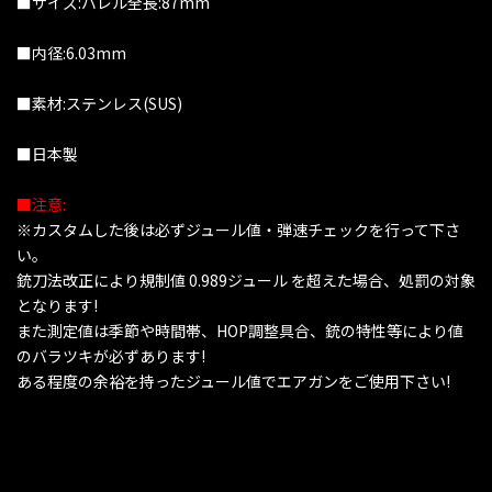
■サイズ:バレル全長:87mm
■内径:6.03mm
■素材:ステンレス(SUS)
■日本製
■注意:
※カスタムした後は必ずジュール値・弾速チェックを行って下さ
い。
銃刀法改正により規制値 0.989ジュール を超えた場合、処罰の対象
となります!
また測定値は季節や時間帯、HOP調整具合、銃の特性等により値
のバラツキが必ずあります!
ある程度の余裕を持ったジュール値でエアガンをご使用下さい!