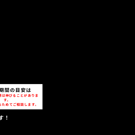
期間の目安は
期は伸びることがありま
す。
らためてご相談します。
す！