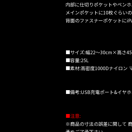
内部に仕切りポケットやペンホ
メインポケットに10枚ぐらい
背面のファスナーポケットにiP
■サイズ:幅22〜30cm×高さ4
■容量:25L
■素材:高密度1000Dナイロン 
■備考:USB充電ポート&イヤ
■注意:
※商品の寸法の誤差に関して 
予めご了承下さい。