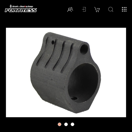
1
2
3