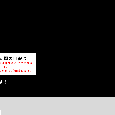
期間の目安は
期は伸びることがありま
す。
らためてご相談します。
す！