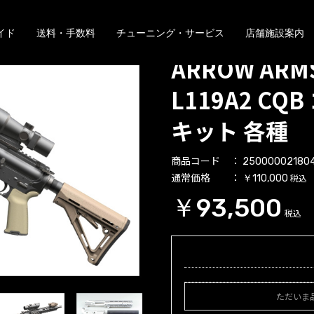
イド
送料・手数料
チューニング・サービス
店舗施設案内
ARROW ARMS
L119A2 C
キット 各種
商品コード
25000002180
通常価格
税込
￥110,000
￥93,500
税込
ただいま