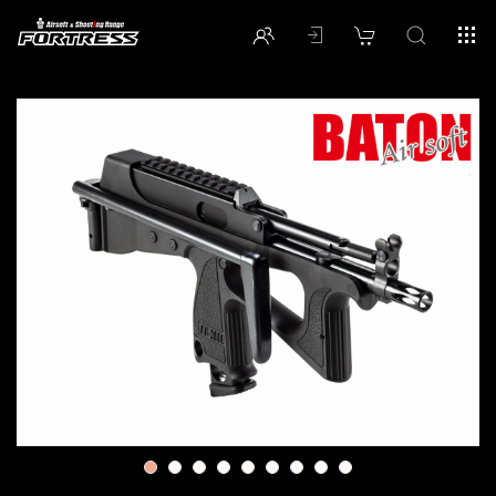
1
2
3
4
5
6
7
8
9