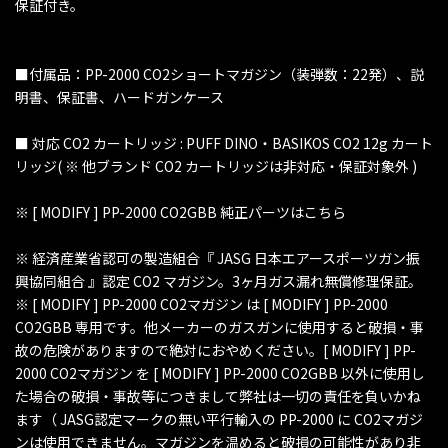
保証付き。
■付属品：PP-2000 CO2ショートマガジン（装弾数：22発）、説
明書、保証書、ハードガンケース
■ 対応 CO2 カートリッジ : PUFF DINO・BASIKOS CO2 12g カート
リッジ( ※ 他ブランド CO2 カートリッジは非対応・保証対象外 )
※ [ MODIFY ] PP-2000 CO2GBB 純正パーツはこちら
※ 経済産業省認可の製造組合『 JASG 日本エアースポーツガン振
興協同組合 』認定 CO2 マガジン。3ヶ月ガス漏れ無償修理保証。
※ [ MODIFY ] PP-2000 CO2マガジン は [ MODIFY ] PP-2000
CO2GBB 専用です。他メーカーのガスガンに使用すると破損・事
故の危険がありますので絶対におやめください。[ MODIFY ] PP-
2000 CO2マガジン を [ MODIFY ] PP-2000 CO2GBB 以外に使用し
た場合の破損・事故等につきまして弊社は一切の責任を負いかね
ます（ JASG認定マークの無い平行輸入の PP-2000 に CO2マガジ
ンは使用できません。マガジンを温めると破損の可能性があり非